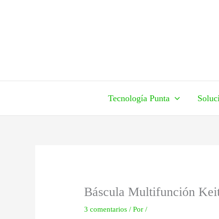
Ir
al
contenido
Tecnología Punta
Soluc
Báscula Multifunción Kei
3 comentarios
/ Por
/