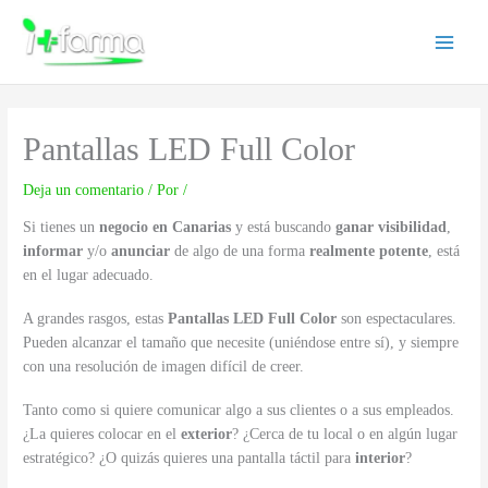
Ir
Main
al
Menu
contenido
Pantallas LED Full Color
Deja un comentario
/ Por
/
Si tienes un
negocio en Canarias
y está buscando
ganar visibilidad
,
informar
y/o
anunciar
de algo de una forma
realmente potente
, está
en el lugar adecuado.
A grandes rasgos, estas
Pantallas LED Full Color
son espectaculares.
Pueden alcanzar el tamaño que necesite (uniéndose entre sí), y siempre
con una resolución de imagen difícil de creer.
Tanto como si quiere comunicar algo a sus clientes o a sus empleados.
¿La quieres colocar en el
exterior
? ¿Cerca de tu local o en algún lugar
estratégico? ¿O quizás quieres una pantalla táctil para
interior
?