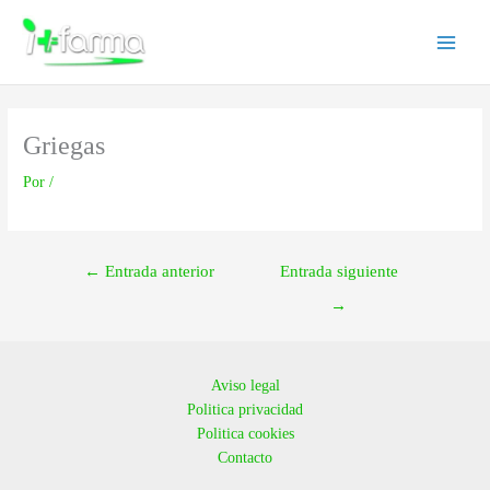
Ir
Main
al
Menu
contenido
Griegas
Por
/
←
Entrada anterior
Entrada siguiente
→
Aviso legal
Politica privacidad
Politica cookies
Contacto