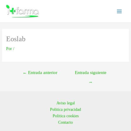
Ir
Main
al
Menu
contenido
Eoslab
Por
/
←
Entrada anterior
Entrada siguiente
→
Aviso legal
Politica privacidad
Politica cookies
Contacto